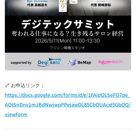
🔗 お申込リンク：
https://docs.google.com/forms/d/e/1FAIpQLSeFO7pe_
AOtSnDnv1mJBdNwjwpPPejawDL85CbOUAcxt5GbQQ/
viewform